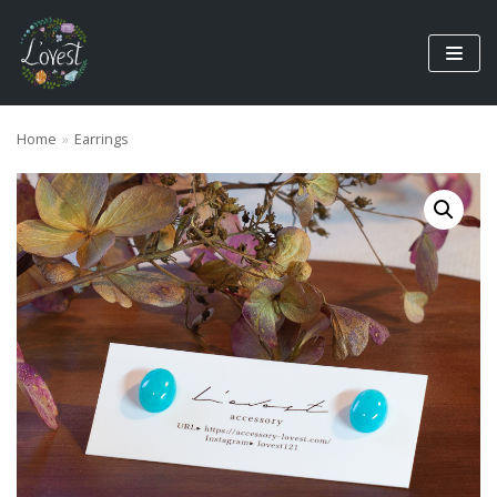
コ
ン
テ
ン
ツ
Home
»
Earrings
に
ス
キ
ッ
プ