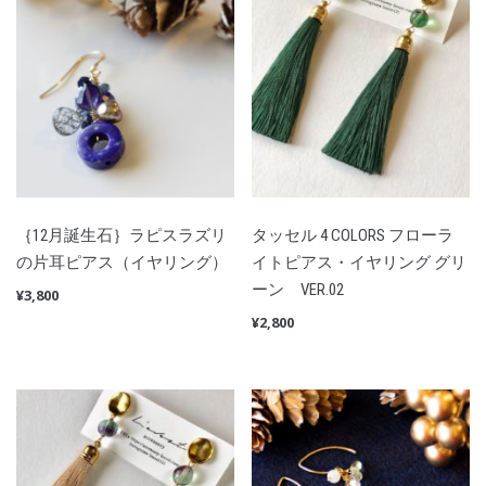
｛12月誕生石｝ラピスラズリ
タッセル 4 COLORS フローラ
の片耳ピアス（イヤリング）
イトピアス・イヤリング グリ
ーン VER.02
¥
3,800
¥
2,800