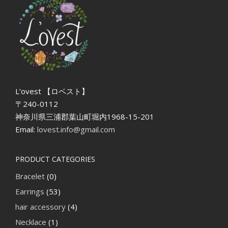
L’ovest 【ロベスト】
〒240-0112
神奈川県三浦郡葉山町堀内1968-15-201
Email:
lovest.info@gmail.com
PRODUCT CATEGORIES
Bracelet
(0)
Earrings
(53)
hair accessory
(4)
Necklace
(1)